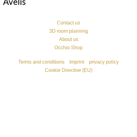
Avelis
Contact us
3D room planning
About us
Occhio Shop
Terms and conditions
Imprint
privacy policy
Cookie Directive (EU)
Möchten Sie einen Termin vereinbaren?
Ich erkläre mich mit der Datenspeicherung und -
bearbeitung für meine Anfrage einverstanden und möchte von
Ihnen kontaktiert werden. Informationen zum Datenschutz