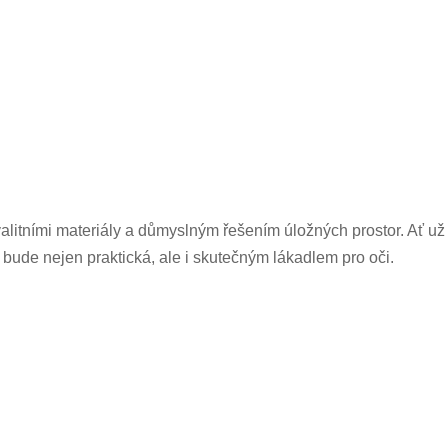
litními materiály a důmyslným řešením úložných prostor. Ať už
íň bude nejen praktická, ale i skutečným lákadlem pro oči.