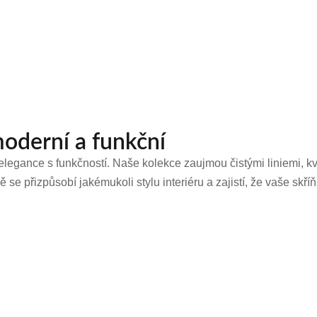
moderní a funkční
gance s funkčností. Naše kolekce zaujmou čistými liniemi, kva
ě se přizpůsobí jakémukoli stylu interiéru a zajistí, že vaše skř