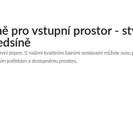
ně pro vstupní prostor - s
edsíně
vní dojem. S našimi kvalitními šatními sestavami můžete svou p
šim potřebám a dostupnému prostoru.