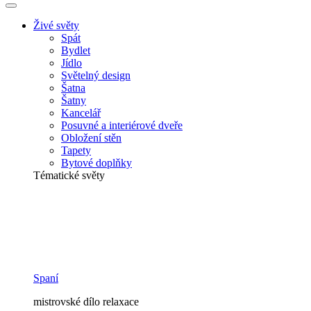
Živé světy
Spát
Bydlet
Jídlo
Světelný design
Šatna
Šatny
Kancelář
Posuvné a interiérové ​​dveře
Obložení stěn
Tapety
Bytové doplňky
Tématické světy
Spaní
mistrovské dílo relaxace