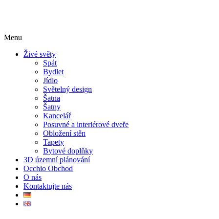
Menu
Živé světy
Spát
Bydlet
Jídlo
Světelný design
Šatna
Šatny
Kancelář
Posuvné a interiérové ​​dveře
Obložení stěn
Tapety
Bytové doplňky
3D územní plánování
Occhio Obchod
O nás
Kontaktujte nás