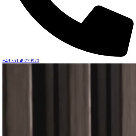
+49 351 49779970