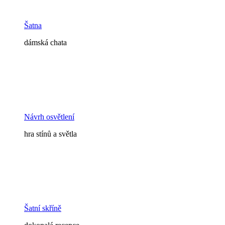
Šatna
dámská chata
Návrh osvětlení
hra stínů a světla
Šatní skříně